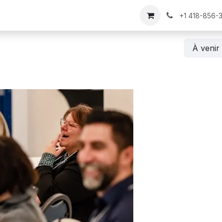
+1 418-856-
À veni