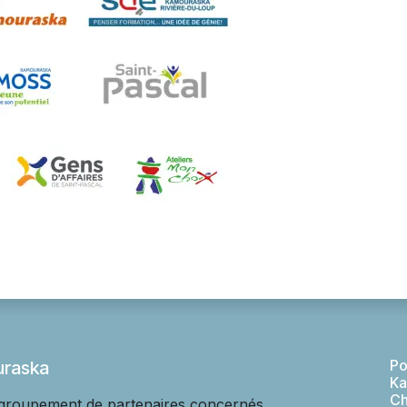
Po
uraska
Ka
Ch
egroupement de partenaires concernés